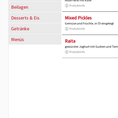
Naan-Brot mit Käse
Produktinfo
Beilagen
Desserts & Eis
Mixed Pickles
Gemüse und Früchte, in Öl eingelegt
Getränke
Produktinfo
Menüs
Raita
gewürzter Joghurt mit Gurken und To
Produktinfo