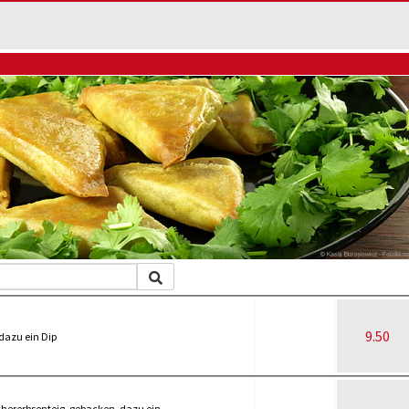
9.50
dazu ein Dip
chererbsenteig, gebacken, dazu ein