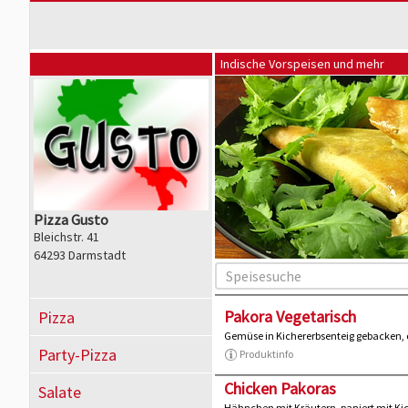
Indische Vorspeisen und mehr
Pizza Gusto
Bleichstr. 41
64293 Darmstadt
Pakora Vegetarisch
Pizza
Gemüse in Kichererbsenteig gebacken, 
Party-Pizza
Produktinfo
Chicken Pakoras
Salate
Hähnchen mit Kräutern, paniert mit Ki